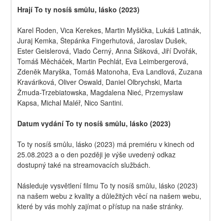
Hrají To ty nosíš smůlu, lásko (2023)
Karel Roden, Vica Kerekes, Martin Myšička, Lukáš Latinák, 
Juraj Kemka, Štepánka Fingerhutová, Jaroslav Dušek, 
Ester Geislerová, Vlado Černý, Anna Šišková, Jiří Dvořák, 
Tomáš Měcháček, Martin Pechlát, Eva Leimbergerová, 
Zdeněk Maryška, Tomáš Matonoha, Eva Landlová, Zuzana 
Kraváriková, Oliver Oswald, Daniel Olbrychski, Marta 
Żmuda-Trzebiatowska, Magdalena Nieć, Przemysław 
Kapsa, Michal Maléř, Nico Santini.
Datum vydání To ty nosíš smůlu, lásko (2023)
To ty nosíš smůlu, lásko (2023) má premiéru v kinech od 
25.08.2023 a o den později je výše uvedený odkaz 
dostupný také na streamovacích službách.
Následuje vysvětlení filmu To ty nosíš smůlu, lásko (2023) 
na našem webu z kvality a důležitých věcí na našem webu, 
které by vás mohly zajímat o přístup na naše stránky.