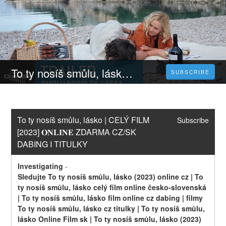
To ty nosíš smůlu, lásko | CELÝ FILM [2023] 𝐎𝐍𝐋𝐈𝐍𝐄 ZDARMA CZ/SK DABING I TITULKY
SUBSCRIBE
To ty nosíš smůlu, lásko | CELÝ FILM 
Subscribe
[2023] 𝐎𝐍𝐋𝐈𝐍𝐄 ZDARMA CZ/SK 
DABING I TITULKY
Investigating
-
Sledujte To ty nosíš smůlu, lásko (2023) online cz | To 
ty nosíš smůlu, lásko celý film online česko-slovenská 
| To ty nosíš smůlu, lásko film online cz dabing | filmy 
To ty nosíš smůlu, lásko cz titulky | To ty nosíš smůlu, 
lásko Online Film sk | To ty nosíš smůlu, lásko (2023) 