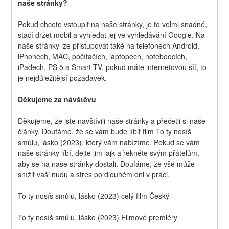
naše stránky?
Pokud chcete vstoupit na naše stránky, je to velmi snadné, 
stačí držet mobil a vyhledat jej ve vyhledávání Google. Na 
naše stránky lze přistupovat také na telefonech Android, 
iPhonech, MAC, počítačích, laptopech, noteboocích, 
iPadech, PS 5 a Smart TV, pokud máte internetovou síť, to 
je nejdůležitější požadavek.
Děkujeme za návštěvu
Děkujeme, že jste navštívili naše stránky a přečetli si naše 
články. Doufáme, že se vám bude líbit film To ty nosíš 
smůlu, lásko (2023), který vám nabízíme. Pokud se vám 
naše stránky líbí, dejte jim lajk a řekněte svým přátelům, 
aby se na naše stránky dostali. Doufáme, že vše může 
snížit vaši nudu a stres po dlouhém dni v práci.
To ty nosíš smůlu, lásko (2023) celý film Český
To ty nosíš smůlu, lásko (2023) Filmové premiéry