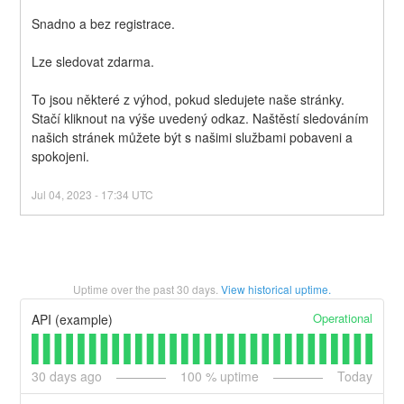
Snadno a bez registrace.
Lze sledovat zdarma.
To jsou některé z výhod, pokud sledujete naše stránky. 
Stačí kliknout na výše uvedený odkaz. Naštěstí sledováním 
našich stránek můžete být s našimi službami pobaveni a 
spokojeni.
Jul
04
,
2023
-
17:34
UTC
Uptime over the past
30
days.
View historical uptime.
Operational
API (example)
30
days ago
100
% uptime
Today