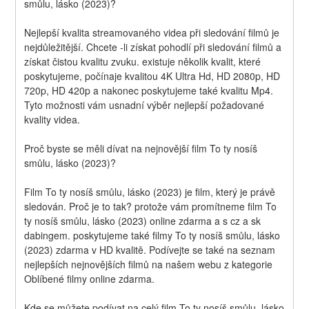
smůlu, lásko (2023)?
Nejlepší kvalita streamovaného videa při sledování filmů je 
nejdůležitější. Chcete -li získat pohodlí při sledování filmů a 
získat čistou kvalitu zvuku. existuje několik kvalit, které 
poskytujeme, počínaje kvalitou 4K Ultra Hd, HD 2080p, HD 
720p, HD 420p a nakonec poskytujeme také kvalitu Mp4. 
Tyto možnosti vám usnadní výběr nejlepší požadované 
kvality videa.
Proč byste se měli dívat na nejnovější film To ty nosíš 
smůlu, lásko (2023)?
Film To ty nosíš smůlu, lásko (2023) je film, který je právě 
sledován. Proč je to tak? protože vám promítneme film To 
ty nosíš smůlu, lásko (2023) online zdarma a s cz a sk 
dabingem. poskytujeme také filmy To ty nosíš smůlu, lásko 
(2023) zdarma v HD kvalitě. Podívejte se také na seznam 
nejlepších nejnovějších filmů na našem webu z kategorie 
Oblíbené filmy online zdarma.
Kde se můžete podívat na celý film To ty nosíš smůlu, lásko 