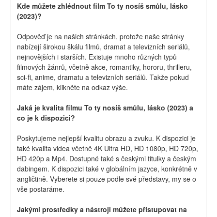
Kde můžete zhlédnout film To ty nosíš smůlu, lásko 
(2023)?
Odpověď je na našich stránkách, protože naše stránky 
nabízejí širokou škálu filmů, dramat a televizních seriálů, 
nejnovějších i starších. Existuje mnoho různých typů 
filmových žánrů, včetně akce, romantiky, hororu, thrilleru, 
sci-fi, anime, dramatu a televizních seriálů. Takže pokud 
máte zájem, klikněte na odkaz výše.
Jaká je kvalita filmu To ty nosíš smůlu, lásko (2023) a 
co je k dispozici?
Poskytujeme nejlepší kvalitu obrazu a zvuku. K dispozici je 
také kvalita videa včetně 4K Ultra HD, HD 1080p, HD 720p, 
HD 420p a Mp4. Dostupné také s českými titulky a českým 
dabingem. K dispozici také v globálním jazyce, konkrétně v 
angličtině. Vyberete si pouze podle své představy, my se o 
vše postaráme.
Jakými prostředky a nástroji můžete přistupovat na 