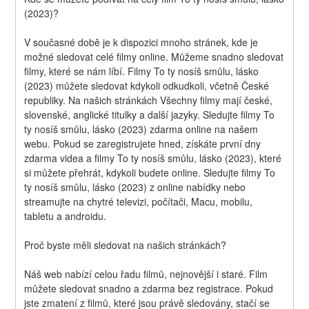
(2023)?
V současné době je k dispozici mnoho stránek, kde je 
možné sledovat celé filmy online. Můžeme snadno sledovat 
filmy, které se nám líbí. Filmy To ty nosíš smůlu, lásko 
(2023) můžete sledovat kdykoli odkudkoli, včetně České 
republiky. Na našich stránkách Všechny filmy mají české, 
slovenské, anglické titulky a další jazyky. Sledujte filmy To 
ty nosíš smůlu, lásko (2023) zdarma online na našem 
webu. Pokud se zaregistrujete hned, získáte první dny 
zdarma videa a filmy To ty nosíš smůlu, lásko (2023), které 
si můžete přehrát, kdykoli budete online. Sledujte filmy To 
ty nosíš smůlu, lásko (2023) z online nabídky nebo 
streamujte na chytré televizi, počítači, Macu, mobilu, 
tabletu a androidu.
Proč byste měli sledovat na našich stránkách?
Náš web nabízí celou řadu filmů, nejnovější i staré. Film 
můžete sledovat snadno a zdarma bez registrace. Pokud 
jste zmatení z filmů, které jsou právě sledovány, stačí se 